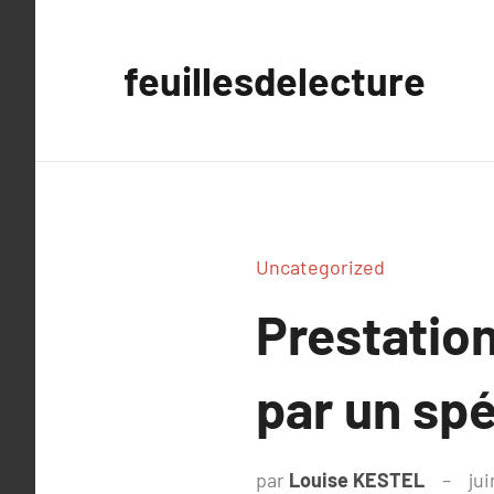
Aller
au
feuillesdelecture
contenu
Uncategorized
Prestatio
par un spé
par
Louise KESTEL
jui