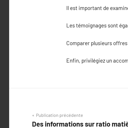
Il est important de examin
Les témoignages sont égal
Comparer plusieurs offres 
Enfin, privilégiez un acc
Navigation
Publication précédente
Des informations sur ratio mati
de