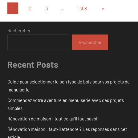
Pagination
Articles
1
2
3
…
1 308
»
suivants
des
publications
Rechercher
Rechercher
Recent Posts
Guide pour sélectionner le bon type de bois pour vos projets de
menuiserie
Commencez votre aventure en menuiserie avec ces projets
simples
Rénovation de maison : tout ce qu’il faut savoir
Rénovation maison : faut-il attendre ? Les réponses dans cet
article