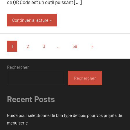
de QR Code est un outil puissant […]
Continuer la lecture
Pagination
Articles
1
2
3
…
59
»
suivants
des
publications
Rechercher
Rechercher
Recent Posts
Guide pour sélectionner le bon type de bois pour vos projets de
menuiserie