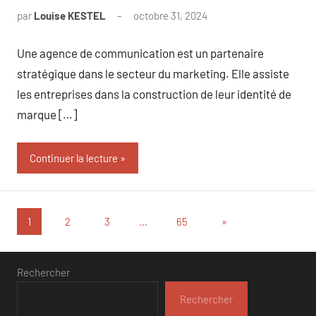
par
Louise KESTEL
octobre 31, 2024
Aucun
commentaire
Une agence de communication est un partenaire
stratégique dans le secteur du marketing. Elle assiste
les entreprises dans la construction de leur identité de
marque […]
Continuer la lecture
Pagination
Articles
1
2
3
…
65
»
suivants
des
publications
Rechercher
Rechercher