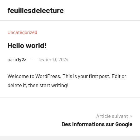
Aller
feuillesdelecture
au
contenu
Uncategorized
Hello world!
par
x1y2z
février 13, 2024
1
commentaire
Welcome to WordPress. This is your first post. Edit or
delete it, then start writing!
Navigation
Article suivant
Des informations sur Google
de