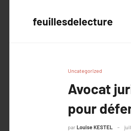
Aller
au
feuillesdelecture
contenu
Uncategorized
Avocat juri
pour défen
par
Louise KESTEL
jui