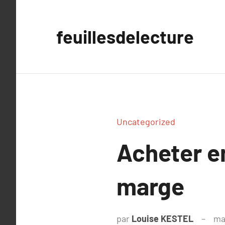
Aller
au
feuillesdelecture
contenu
Uncategorized
Acheter e
marge
par
Louise KESTEL
ma