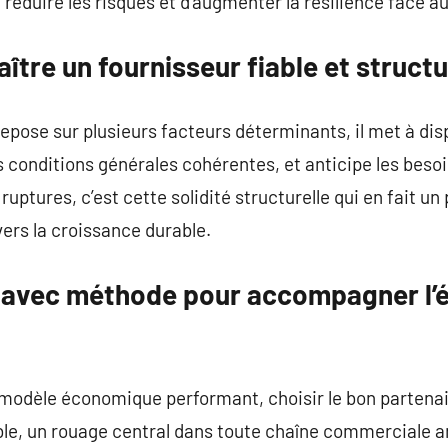
éduire les risques et d’augmenter la résilience face a
tre un fournisseur fiable et struct
 repose sur plusieurs facteurs déterminants, il met à dis
es conditions générales cohérentes, et anticipe les beso
ruptures, c’est cette solidité structurelle qui en fait un
vers la croissance durable.
 avec méthode pour accompagner l’é
 modèle économique performant, choisir le bon partenair
ble, un rouage central dans toute chaîne commerciale a