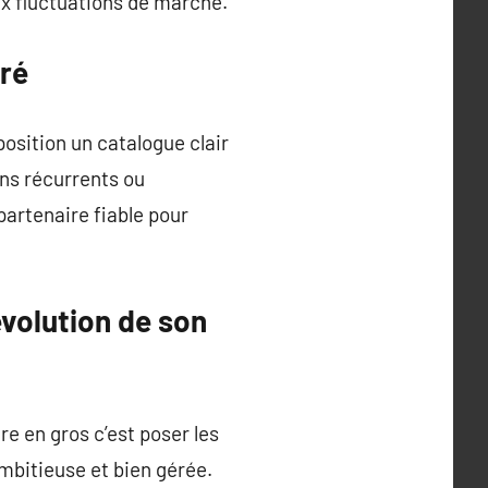
ux fluctuations de marché.
uré
position un catalogue clair
ins récurrents ou
 partenaire fiable pour
volution de son
e en gros c’est poser les
mbitieuse et bien gérée.