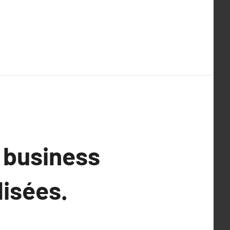
 business
lisées.