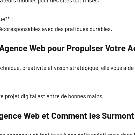
isateurs mobiles pour des sites optimisés.
e** :
écoresponsables avec des pratiques durables.
 Agence Web pour Propulser Votre Ac
hnique, créativité et vision stratégique, elle vous aid
 projet digital est entre de bonnes mains.
Agence Web et Comment les Surmont
es agences web font face à des défis spécifiques dans