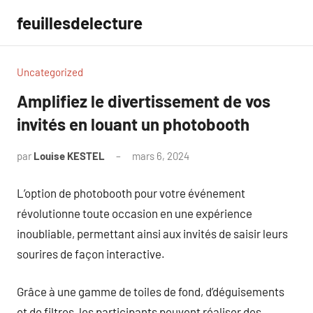
Aller
feuillesdelecture
au
contenu
Uncategorized
Amplifiez le divertissement de vos
invités en louant un photobooth
par
Louise KESTEL
mars 6, 2024
Aucun
commentaire
L’option de photobooth pour votre événement
révolutionne toute occasion en une expérience
inoubliable, permettant ainsi aux invités de saisir leurs
sourires de façon interactive.
Grâce à une gamme de toiles de fond, d’déguisements
et de filtres, les participants peuvent réaliser des