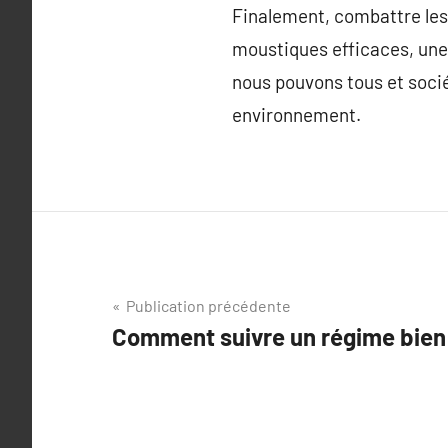
Finalement, combattre les 
moustiques efficaces, une
nous pouvons tous et soci
environnement.
Navigation
Publication précédente
Comment suivre un régime bien 
de
l’article