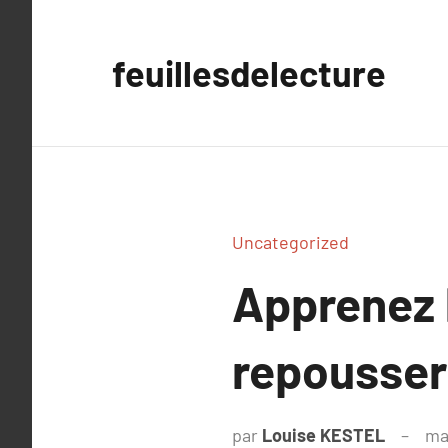
Aller
au
feuillesdelecture
contenu
Uncategorized
Apprenez l
repousser
par
Louise KESTEL
ma