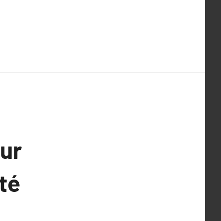
our
té