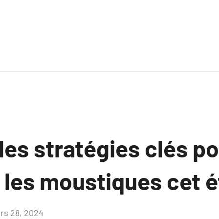
es stratégies clés p
 les moustiques cet é
rs 28, 2024
Aucun