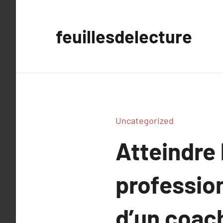
Aller
au
feuillesdelecture
contenu
Uncategorized
Atteindre 
profession
d’un coach