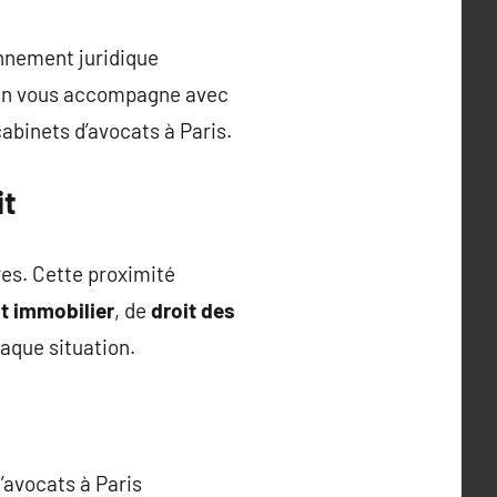
onnement juridique
sien vous accompagne avec
binets d’avocats à Paris.
it
res. Cette proximité
it immobilier
, de
droit des
haque situation.
’avocats à Paris