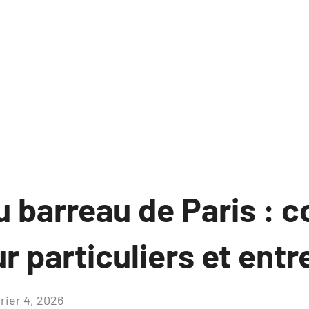
 barreau de Paris : c
r particuliers et entr
rier 4, 2026
Aucun