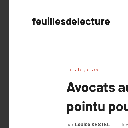
Aller
au
feuillesdelecture
contenu
Uncategorized
Avocats au
pointu pou
par
Louise KESTEL
fév