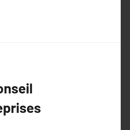
onseil
eprises