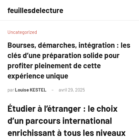
Aller
feuillesdelecture
au
contenu
Uncategorized
Bourses, démarches, intégration : les
clés d’une préparation solide pour
profiter pleinement de cette
expérience unique
par
Louise KESTEL
avril 29, 2025
Aucun
commentaire
Étudier à l’étranger : le choix
d’un parcours international
enrichissant à tous les niveaux