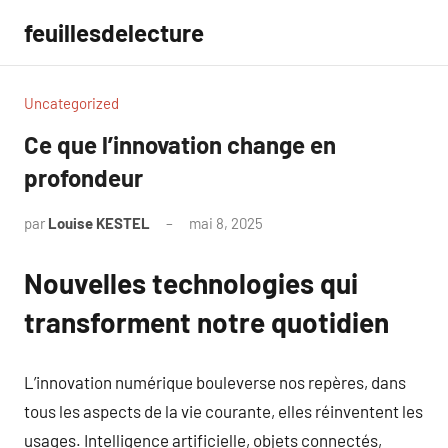
Aller
feuillesdelecture
au
contenu
Uncategorized
Ce que l’innovation change en
profondeur
par
Louise KESTEL
mai 8, 2025
Aucun
commentaire
Nouvelles technologies qui
transforment notre quotidien
L’innovation numérique bouleverse nos repères, dans
tous les aspects de la vie courante, elles réinventent les
usages. Intelligence artificielle, objets connectés,