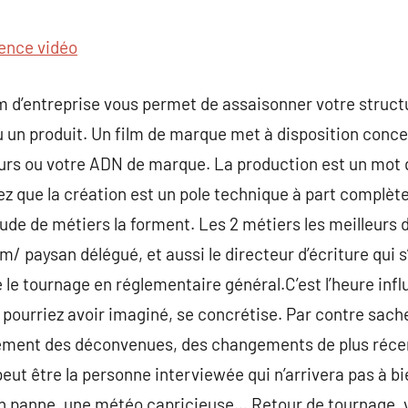
commentaire
ence vidéo
m d’entreprise vous permet de assaisonner votre structu
u un produit. Un film de marque met à disposition concer
rs ou votre ADN de marque. La production est un mot 
z que la création est un pole technique à part complète, 
ude de métiers la forment. Les 2 métiers les meilleurs d
m/ paysan délégué, et aussi le directeur d’écriture qui 
 le tournage en réglementaire général.C’est l’heure in
s pourriez avoir imaginé, se concrétise. Par contre sac
èrement des déconvenues, des changements de plus récen
peut être la personne interviewée qui n’arrivera pas à b
n panne, une météo capricieuse… Retour de tournage, v