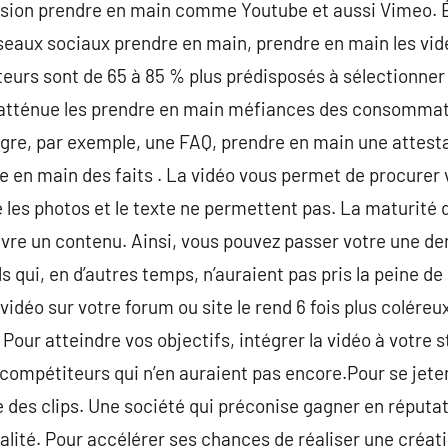
iffusion prendre en main comme Youtube et aussi Vimeo.
seaux sociaux prendre en main, prendre en main les vidé
ateurs sont de 65 à 85 % plus prédisposés à sélectionner
le atténue les prendre en main méfiances des consommat
ègre, par exemple, une FAQ, prendre en main une attest
 en main des faits . La vidéo vous permet de procurer 
 les photos et le texte ne permettent pas. La maturité 
uivre un contenu. Ainsi, vous pouvez passer votre une 
s qui, en d’autres temps, n’auraient pas pris la peine d
e vidéo sur votre forum ou site le rend 6 fois plus colére
. Pour atteindre vos objectifs, intégrer la vidéo à votre 
 compétiteurs qui n’en auraient pas encore.Pour se jete
re des clips. Une société qui préconise gagner en réputat
alité. Pour accélérer ses chances de réaliser une créat