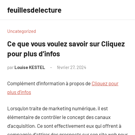
Aller
feuillesdelecture
au
contenu
Uncategorized
Ce que vous voulez savoir sur Cliquez
pour plus d’infos
par
Louise KESTEL
février 27, 2024
Aucun
commentaire
Complément d’information à propos de
Cliquez pour
plus d’infos
Lorsqu’on traite de marketing numérique, il est
élémentaire de contrôler le concept des canaux
d’acquisition. Ce sont effectivement eux qui offrent à
compagnie d’attirer des prospects sur son site web pour