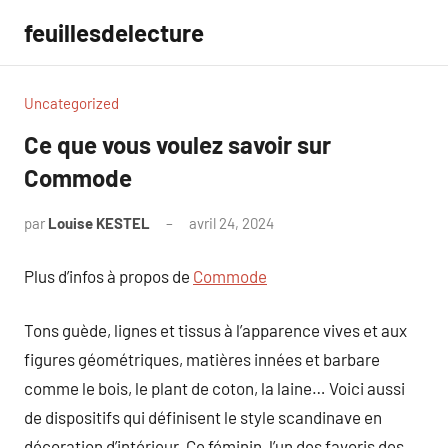
Aller
feuillesdelecture
au
contenu
Uncategorized
Ce que vous voulez savoir sur
Commode
par
Louise KESTEL
avril 24, 2024
Aucun
commentaire
Plus d’infos à propos de
Commode
Tons guède, lignes et tissus à l’apparence vives et aux
figures géométriques, matières innées et barbare
comme le bois, le plant de coton, la laine… Voici aussi
de dispositifs qui définisent le style scandinave en
décoration d’intérieur. Ce féminin, l’un des favoris des