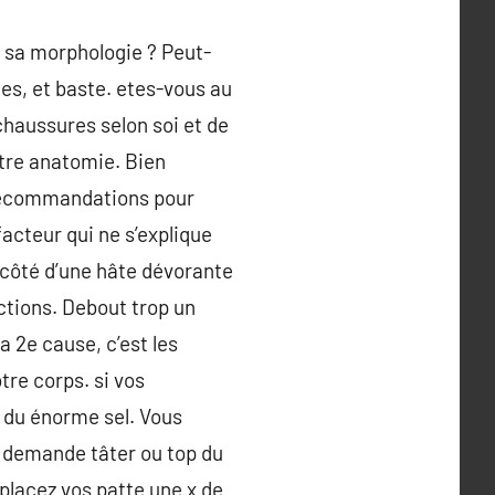
n sa morphologie ? Peut-
mes, et baste. etes-vous au
chaussures selon soi et de
otre anatomie. Bien
s recommandations pour
acteur qui ne s’explique
à côté d’une hâte dévorante
actions. Debout trop un
a 2e cause, c’est les
tre corps. si vos
 du énorme sel. Vous
l demande tâter ou top du
placez vos patte une x de