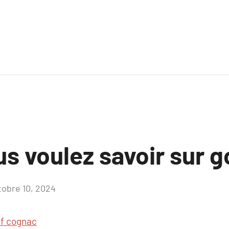
s voulez savoir sur g
tobre 10, 2024
Aucun
commentaire
lf cognac