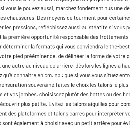
 si vous le pouvez aussi, marchez fondement nus une d
a les chaussures. Des moyens de tourment pour certaine
er les pressions, réfléchissez aussi au stéatite si vous
st la première opportunité responsable des frottements q
terminer la formats qui vous conviendra le the-best, 
 votre pied prééminence, de délinéer la forme de votre p
t une autre au niveau du arrière. dès lors les lignes à ha
ez qu’à connaître en cm. nb : que si vous vous situez en
ensuration souveraine.faites le choix les talons le plus 
te et vos jambes. choisissez plutôt des bottes ou des bo
couvrir plus petite. Evitez les talons aiguilles pour con
nt des plateformes et talons carrés pour interpréter vot
 sont également à choisir avec un petit arrière pour évit