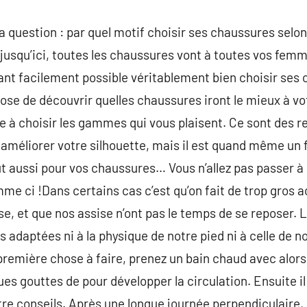
a question : par quel motif choisir ses chaussures selo
r jusqu’ici, toutes les chaussures vont à toutes vos fem
tant facilement possible véritablement bien choisir ses 
ose de découvrir quelles chaussures iront le mieux à v
vre à choisir les gammes qui vous plaisent. Ce sont de
 améliorer votre silhouette, mais il est quand même un f
aut aussi pour vos chaussures… Vous n’allez pas passer 
mme ci !Dans certains cas c’est qu’on fait de trop gros 
e, et que nos assise n’ont pas le temps de se reposer. L
adaptées ni à la physique de notre pied ni à celle de no
remière chose à faire, prenez un bain chaud avec alors
s gouttes de pour développer la circulation. Ensuite i
tre conseils. Après une longue journée perpendiculaire, 