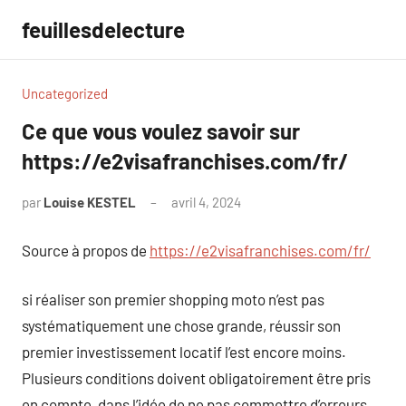
Aller
feuillesdelecture
au
contenu
Uncategorized
Ce que vous voulez savoir sur
https://e2visafranchises.com/fr/
par
Louise KESTEL
avril 4, 2024
Aucun
commentaire
Source à propos de
https://e2visafranchises.com/fr/
si réaliser son premier shopping moto n’est pas
systématiquement une chose grande, réussir son
premier investissement locatif l’est encore moins.
Plusieurs conditions doivent obligatoirement être pris
en compte, dans l’idée de ne pas commettre d’erreurs.