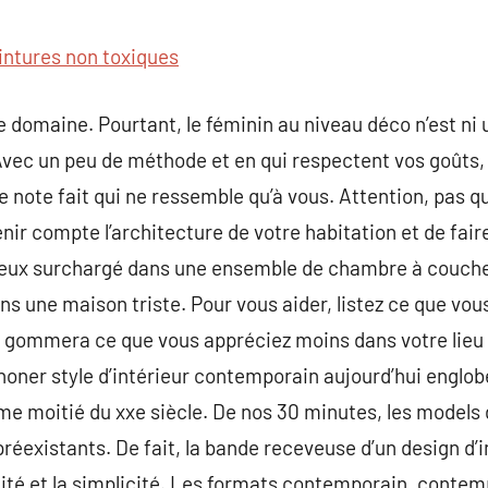
commentaire
intures non toxiques
ce domaine. Pourtant, le féminin au niveau déco n’est ni 
 Avec un peu de méthode et en qui respectent vos goûts
ne note fait qui ne ressemble qu’à vous. Attention, pas 
tenir compte l’architecture de votre habitation et de fai
gieux surchargé dans une ensemble de chambre à coucher
ans une maison triste. Pour vous aider, listez ce que vou
 gommera ce que vous appréciez moins dans votre lieu d
honer style d’intérieur contemporain aujourd’hui engl
e moitié du xxe siècle. De nos 30 minutes, les models 
préexistants. De fait, la bande receveuse d’un design d’
ité et la simplicité. Les formats contemporain, contem