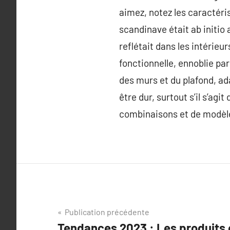
aimez, notez les caractéri
scandinave était ab initio a
reflétait dans les intérieu
fonctionnelle, ennoblie par
des murs et du plafond, ad
être dur, surtout s’il s’ag
combinaisons et de modèl
Navigation
Publication précédente
Tendances 2023 : Les produits 