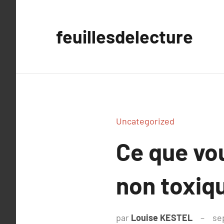
Aller
au
feuillesdelecture
contenu
Uncategorized
Ce que vou
non toxiq
par
Louise KESTEL
se