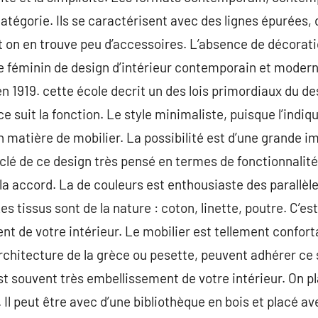
égorie. Ils se caractérisent avec des lignes épurées, 
 et on en trouve peu d’accessoires. L’absence de décorat
Le féminin de design d’intérieur contemporain et mode
n 1919. cette école decrit un des lois primordiaux du de
e suit la fonction. Le style minimaliste, puisque l’indi
 matière de mobilier. La possibilité est d’une grande i
lé de ce design très pensé en termes de fonctionnalité.
la accord. La de couleurs est enthousiaste des parallèle
es tissus sont de la nature : coton, linette, poutre. C’es
 de votre intérieur. Le mobilier est tellement confort
architecture de la grèce ou pesette, peuvent adhérer ce s
st souvent très embellissement de votre intérieur. On p
. Il peut être avec d’une bibliothèque en bois et placé av