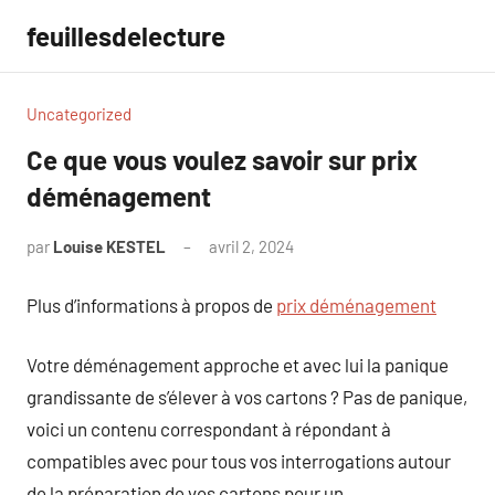
Aller
feuillesdelecture
au
contenu
Uncategorized
Ce que vous voulez savoir sur prix
déménagement
par
Louise KESTEL
avril 2, 2024
Aucun
commentaire
Plus d’informations à propos de
prix déménagement
Votre déménagement approche et avec lui la panique
grandissante de s’élever à vos cartons ? Pas de panique,
voici un contenu correspondant à répondant à
compatibles avec pour tous vos interrogations autour
de la préparation de vos cartons pour un