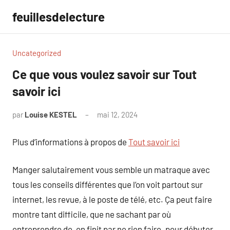
Aller
feuillesdelecture
au
contenu
Uncategorized
Ce que vous voulez savoir sur Tout
savoir ici
par
Louise KESTEL
mai 12, 2024
Aucun
commentaire
Plus d’informations à propos de
Tout savoir ici
Manger salutairement vous semble un matraque avec
tous les conseils différentes que l’on voit partout sur
internet, les revue, à le poste de télé, etc. Ça peut faire
montre tant difficile, que ne sachant par où
entreprendre de, on finit par ne rien faire. pour débuter,