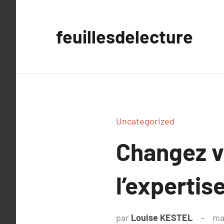
Aller
au
feuillesdelecture
contenu
Uncategorized
Changez vo
l’expertis
par
Louise KESTEL
ma