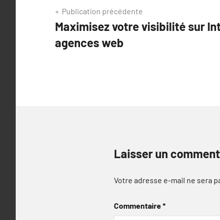
Navigation
Publication précédente
Maximisez votre visibilité sur I
de
agences web
l’article
Laisser un comment
Votre adresse e-mail ne sera p
Commentaire
*