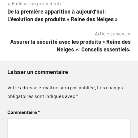
Navigation
Publication précédente
De la première apparition à aujourd’hui:
de
L’évolution des produits « Reine des Neiges »
l’article
Article suivant
Assurer la sécurité avec les produits « Reine des
Neiges »: Conseils essentiels.
Laisser un commentaire
Votre adresse e-mail ne sera pas publiée.
Les champs
obligatoires sont indiqués avec
*
Commentaire
*