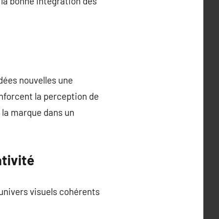
 la bonne intégration des
idées nouvelles une
enforcent la perception de
r la marque dans un
tivité
s univers visuels cohérents