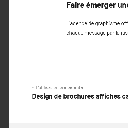
Faire émerger une
L’agence de graphisme offr
chaque message par la just
Navigation
Publication précédente
Design de brochures affiches c
de
l’article