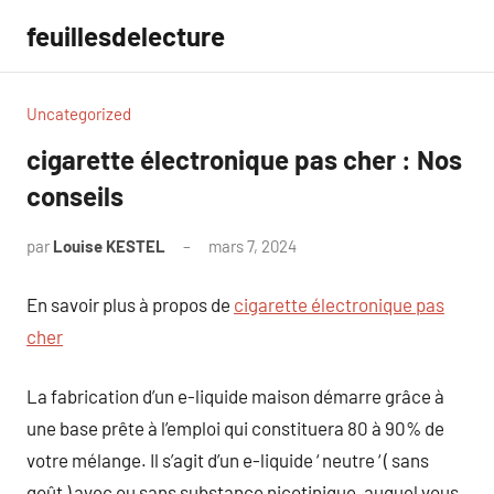
Aller
feuillesdelecture
au
contenu
Uncategorized
cigarette électronique pas cher : Nos
conseils
par
Louise KESTEL
mars 7, 2024
Aucun
commentaire
En savoir plus à propos de
cigarette électronique pas
cher
La fabrication d’un e-liquide maison démarre grâce à
une base prête à l’emploi qui constituera 80 à 90% de
votre mélange. Il s’agit d’un e-liquide ‘ neutre ‘ ( sans
goût ) avec ou sans substance nicotinique, auquel vous