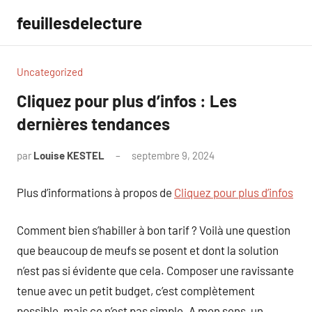
Aller
feuillesdelecture
au
contenu
Uncategorized
Cliquez pour plus d’infos : Les
dernières tendances
par
Louise KESTEL
septembre 9, 2024
Aucun
commentaire
Plus d’informations à propos de
Cliquez pour plus d’infos
Comment bien s’habiller à bon tarif ? Voilà une question
que beaucoup de meufs se posent et dont la solution
n’est pas si évidente que cela. Composer une ravissante
tenue avec un petit budget, c’est complètement
possible, mais ce n’est pas simple. A mon sens, un