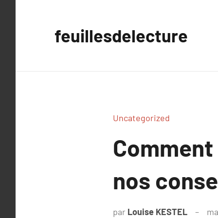
Aller
au
feuillesdelecture
contenu
Uncategorized
Comment c
nos conse
par
Louise KESTEL
ma