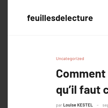
Aller
au
feuillesdelecture
contenu
Uncategorized
Comment ch
qu’il faut
par
Louise KESTEL
se