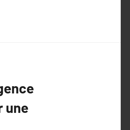
agence
r une