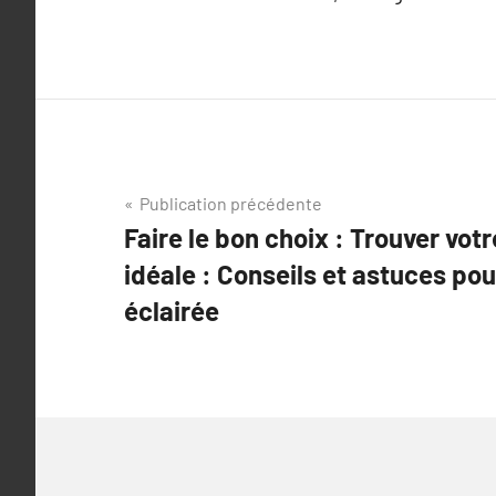
Navigation
Publication précédente
Faire le bon choix : Trouver vo
de
idéale : Conseils et astuces po
l’article
éclairée