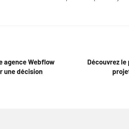
tre agence Webflow
Découvrez le 
ur une décision
proje