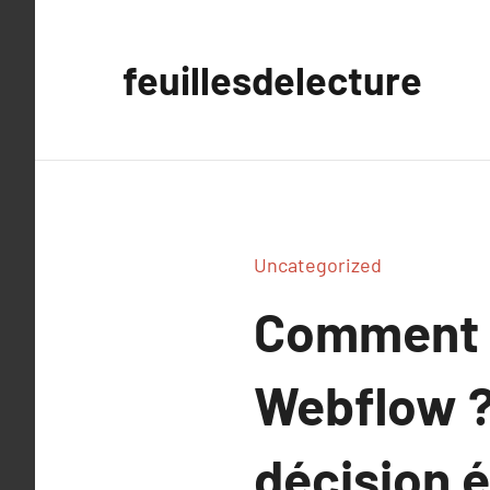
Aller
au
feuillesdelecture
contenu
Uncategorized
Comment c
Webflow ?
décision é