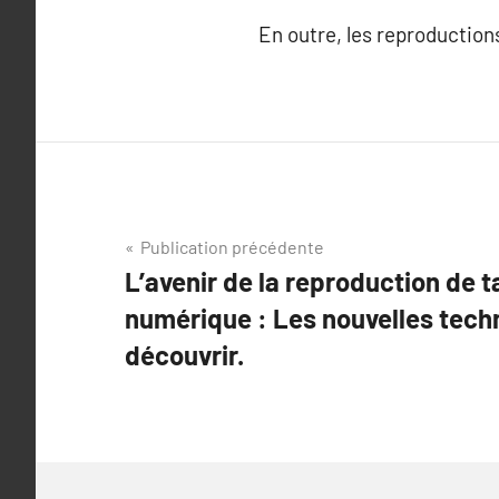
En outre, les reproduction
Navigation
Publication précédente
L’avenir de la reproduction de t
de
numérique : Les nouvelles tech
l’article
découvrir.