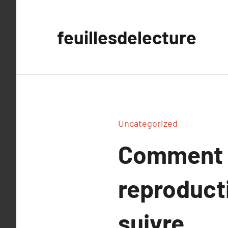
Aller
au
feuillesdelecture
contenu
Uncategorized
Comment l
reproducti
suivre.