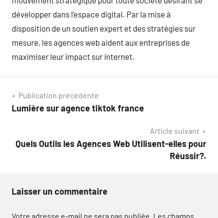
mouvement stratégique pour toute société désirant se
développer dans l’espace digital. Par la mise à
disposition de un soutien expert et des stratégies sur
mesure, les agences web aident aux entreprises de
maximiser leur impact sur internet.
Navigation
Publication précédente
Lumière sur agence tiktok france
de
Article suivant
l’article
Quels Outils les Agences Web Utilisent-elles pour
Réussir?.
Laisser un commentaire
Votre adresse e-mail ne sera pas publiée.
Les champs