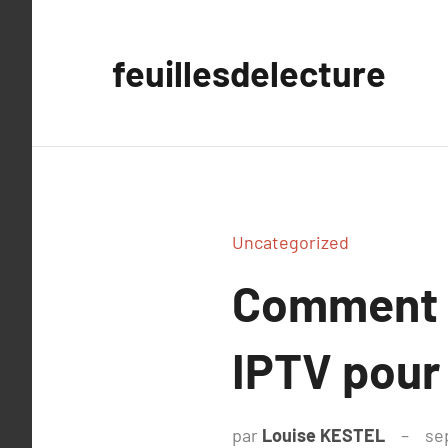
Aller
au
feuillesdelecture
contenu
Uncategorized
Comment s
IPTV pour 
par
Louise KESTEL
se