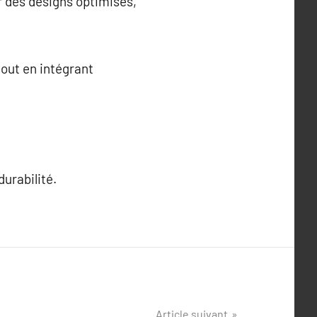
 des designs optimisés,
out en intégrant
durabilité.
Article suivant