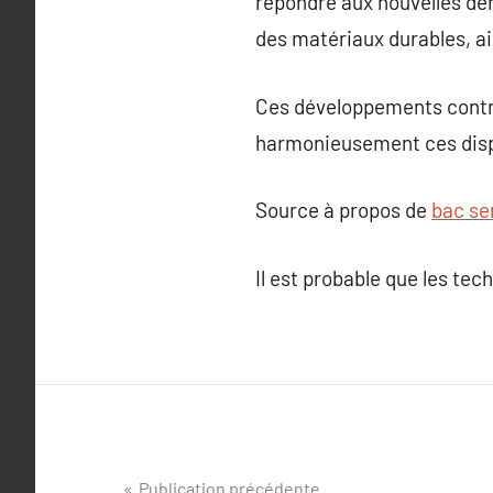
répondre aux nouvelles de
des matériaux durables, ai
Ces développements contrib
harmonieusement ces dispo
Source à propos de
bac se
Il est probable que les tec
Navigation
Publication précédente