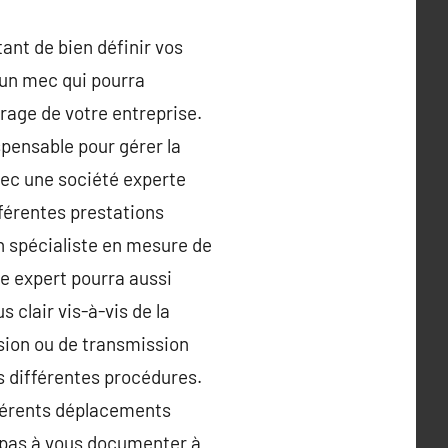
tant de bien définir vos
’un mec qui pourra
rage de votre entreprise.
spensable pour gérer la
vec une société experte
férentes prestations
un spécialiste en mesure de
tre expert pourra aussi
 clair vis-à-vis de la
ssion ou de transmission
s différentes procédures.
ifférents déplacements
z pas à vous documenter à