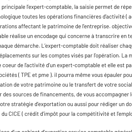
 principale l’expert-comptable, la saisie permet de répe
logique toutes les opérations financières d’activité ( 
érations affectant le patrimoine de l’entreprise. object
ble réalise un encodage qui concerne à transcrire en 
aque démarche. L’expert-comptable doit réaliser chaqu
déplacements sur les comptes visés par l’opération. La 
 coeur de l’activité d’un expert-comptable et elle est 
ciétés ( TPE et pme ). il pourra même vous épauler pou
tion de votre patrimoine ou le transfert de votre social
er des sources de financements, de vous accompagner l
votre stratégie d’exportation ou aussi pour rédiger un d
u CICE ( crédit d’impôt pour la compétitivité et l’emploi
ervices d’un cabinet d’expertise service comptable généra