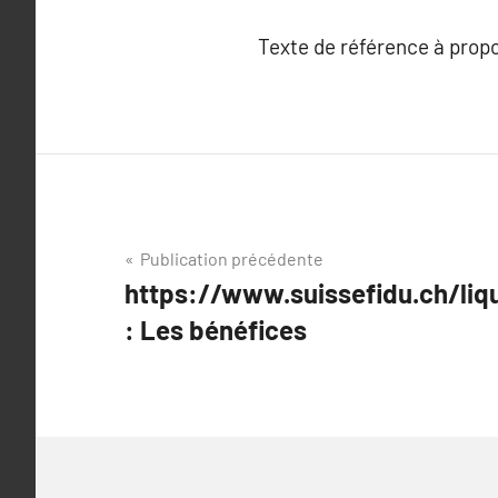
Texte de référence à prop
Navigation
Publication précédente
https://www.suissefidu.ch/liqu
de
: Les bénéfices
l’article