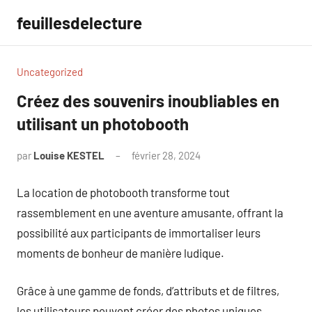
Aller
feuillesdelecture
au
contenu
Uncategorized
Créez des souvenirs inoubliables en
utilisant un photobooth
par
Louise KESTEL
février 28, 2024
Aucun
commentaire
La location de photobooth transforme tout
rassemblement en une aventure amusante, offrant la
possibilité aux participants de immortaliser leurs
moments de bonheur de manière ludique.
Grâce à une gamme de fonds, d’attributs et de filtres,
les utilisateurs peuvent créer des photos uniques,