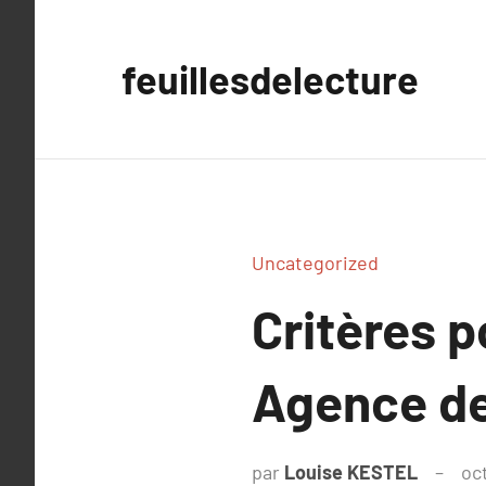
Aller
au
feuillesdelecture
contenu
Uncategorized
Critères p
Agence d
par
Louise KESTEL
oc