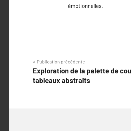
émotionnelles.
Navigation
Publication précédente
Exploration de la palette de cou
de
tableaux abstraits
l’article