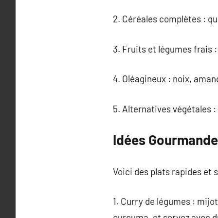
2. Céréales complètes : qui
3. Fruits et légumes frais 
4. Oléagineux : noix, aman
5. Alternatives végétales :
Idées Gourmandes
Voici des plats rapides et 
1. Curry de légumes : mijo
curcuma, et servez avec du