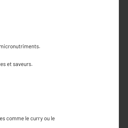
.
n micronutriments.
res et saveurs.
ces comme le curry ou le