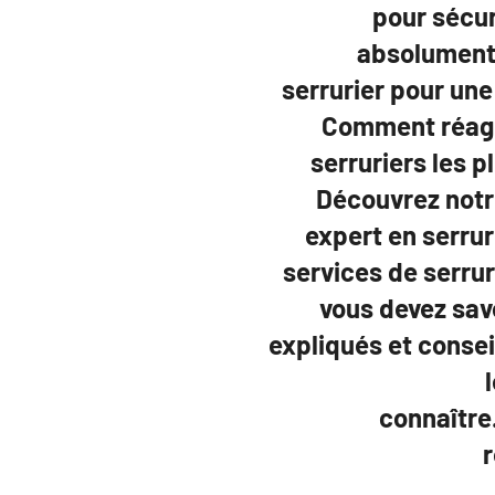
pour sécur
absolument 
serrurier pour une
Comment réagir
serruriers les 
Découvrez notre
expert en serrur
services de serru
vous devez savo
expliqués et conse
connaître