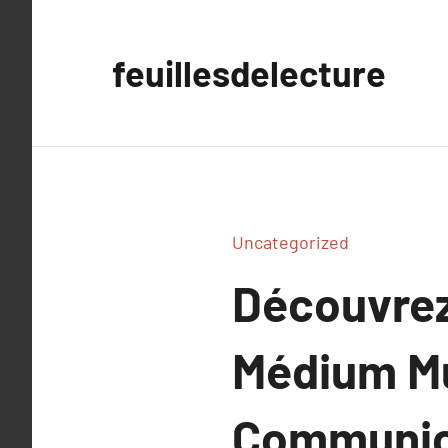
Aller
au
feuillesdelecture
contenu
Uncategorized
Découvrez
Médium Mu
Communic