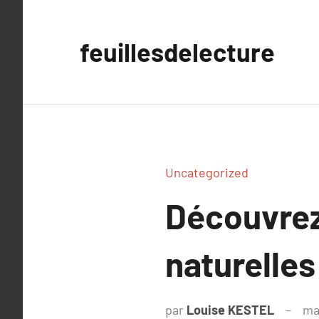
Aller
au
feuillesdelecture
contenu
Uncategorized
Découvrez
naturelle
par
Louise KESTEL
ma