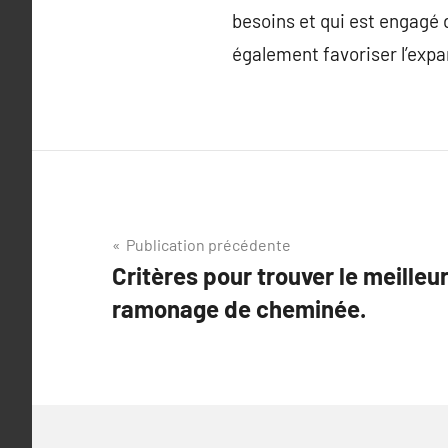
besoins et qui est engagé 
également favoriser l’expa
Navigation
Publication précédente
Critères pour trouver le meilleu
de
ramonage de cheminée.
l’article