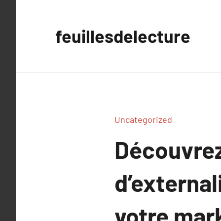
Aller
au
feuillesdelecture
contenu
Uncategorized
Découvrez
d’external
votre mark