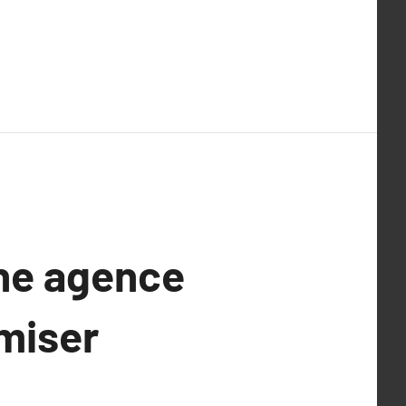
une agence
imiser