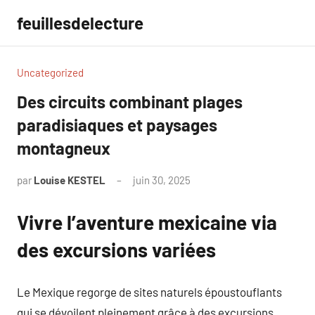
Aller
feuillesdelecture
au
contenu
Uncategorized
Des circuits combinant plages
paradisiaques et paysages
montagneux
par
Louise KESTEL
juin 30, 2025
Aucun
commentaire
Vivre l’aventure mexicaine via
des excursions variées
Le Mexique regorge de sites naturels époustouflants
qui se dévoilent pleinement grâce à des excursions