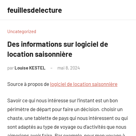
Aller
feuillesdelecture
au
contenu
Uncategorized
Des informations sur logiciel de
location saisonnière
par
Louise KESTEL
mai 8, 2024
Aucun
commentaire
Source à propos de
logiciel de location saisonnière
Savoir ce qui nous intéresse sur l’instant est un bon
périmètre de départ pour faire un décision. choisir un
chaste, une tablette de pays qui nous intéressent ou qui
sont adaptés au type de voyage ou d’activités que nous
aimerions avoir faire. Par exemple, pour mon voyage à