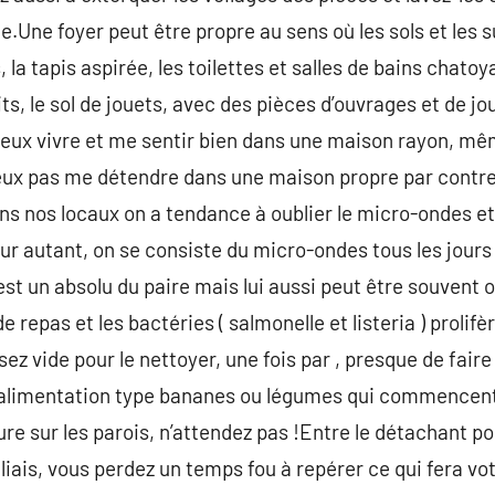
ne foyer peut être propre au sens où les sols et les s
a tapis aspirée, les toilettes et salles de bains chatoyan
ts, le sol de jouets, avec des pièces d’ouvrages et de jo
 peux vivre et me sentir bien dans une maison rayon, même
peux pas me détendre dans une maison propre par contre
ns nos locaux on a tendance à oublier le micro-ondes et
our autant, on se consiste du micro-ondes tous les jours
t un absolu du paire mais lui aussi peut être souvent ou
repas et les bactéries ( salmonelle et listeria ) prolifèr
ssez vide pour le nettoyer, une fois par , presque de fair
l’alimentation type bananes ou légumes qui commencent
re sur les parois, n’attendez pas !Entre le détachant pour
 liais, vous perdez un temps fou à repérer ce qui fera vot