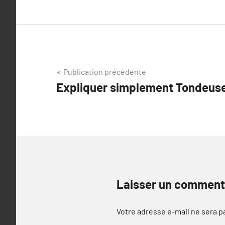
Navigation
Publication précédente
Expliquer simplement Tondeus
de
l’article
Laisser un comment
Votre adresse e-mail ne sera p