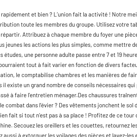
apidement et bien ? L’union fait la activité ! Notre me
ribution toute les membres du groupe. Utilisez votre tab
épartir. Attribuez à chaque membre du foyer une pièce d
us jeunes les actions les plus simples, comme mettre d
s études, une personne adulte passe entre 7 et 19 heur
rraient tout à fait varier en fonction de divers facteurs
bitation, le comptabilise chambres et les manières de fai
s il existe un grand nombre de conseils nécessaires qui
sé à faire l’entretien ménager.Des chaussures traînent 
e le combat dans l’évier ? Des vêtements jonchent le sol 
n fait si tout n’est pas à sa place ! Profitez de ce tour
ine. Secouez les oreillers et les couettes, retournez les
aussi à extorquer les voilages des pièces et lavez-les 