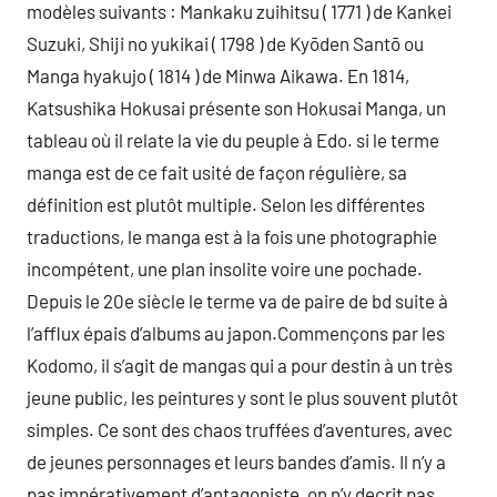
modèles suivants : Mankaku zuihitsu ( 1771 ) de Kankei
Suzuki, Shiji no yukikai ( 1798 ) de Kyōden Santō ou
Manga hyakujo ( 1814 ) de Minwa Aikawa. En 1814,
Katsushika Hokusai présente son Hokusai Manga, un
tableau où il relate la vie du peuple à Edo. si le terme
manga est de ce fait usité de façon régulière, sa
définition est plutôt multiple. Selon les différentes
traductions, le manga est à la fois une photographie
incompétent, une plan insolite voire une pochade.
Depuis le 20e siècle le terme va de paire de bd suite à
l’afflux épais d’albums au japon.Commençons par les
Kodomo, il s’agit de mangas qui a pour destin à un très
jeune public, les peintures y sont le plus souvent plutôt
simples. Ce sont des chaos truffées d’aventures, avec
de jeunes personnages et leurs bandes d’amis. Il n’y a
pas impérativement d’antagoniste, on n’y decrit pas