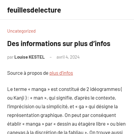
Aller
feuillesdelecture
au
contenu
Uncategorized
Des informations sur plus d’infos
par
Louise KESTEL
avril 4, 2024
Aucun
commentaire
Source à propos de
plus d’infos
Le terme « manga » est constitué de 2 idéogrammes (
ou Kanji ) : « man », qui signifie, d’après le contexte,
l’imprécision ou la simplicité, et « ga » qui désigne la
représentation graphique. On peut par conséquent
établir « manga » par « dessin au étagère libre » ou bien
canevas à la discrétion de la fabliau ». On trouve aussi