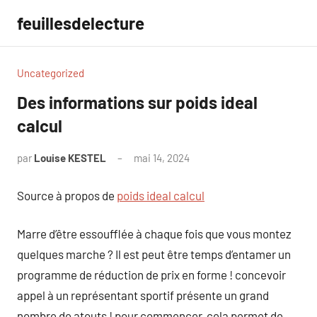
Aller
feuillesdelecture
au
contenu
Uncategorized
Des informations sur poids ideal
calcul
par
Louise KESTEL
mai 14, 2024
Aucun
commentaire
Source à propos de
poids ideal calcul
Marre d’être essoufflée à chaque fois que vous montez
quelques marche ? Il est peut être temps d’entamer un
programme de réduction de prix en forme ! concevoir
appel à un représentant sportif présente un grand
nombre de atouts ! pour commencer, cela permet de