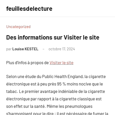
Aller
feuillesdelecture
au
contenu
Uncategorized
Des informations sur Visiter le site
par
Louise KESTEL
octobre 17, 2024
Aucun
commentaire
Plus d’infos à propos de
Visiter le site
Selon une étude du Public Health England, la cigarette
électronique est à peu près 95 % moins nocive que le
tabac. Le premier avantage indéniable de la cigarette
électronique par rapport à la cigarette classique est
son effet sur la santé. Même les pneumologues
s’harmonisent pour le dire : il est nécéssaire de fumer la