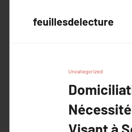
Aller
au
feuillesdelecture
contenu
Uncategorized
Domiciliat
Nécessité
Visant à 